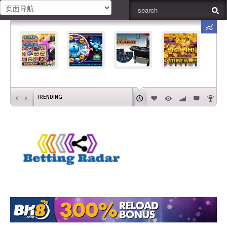
‹
›
TRENDING