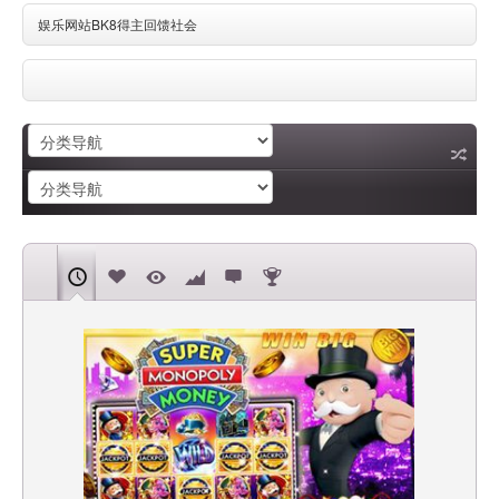
娱乐网站BK8得主回馈社会
特里火花隐形亿万富豪BK8有利可图的交易传闻
7插槽V2真人娱乐城