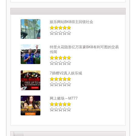
娱乐网站BK8得主回馈社会
特里火花隐形亿万富豪BK8有利可图的交易
传闻
7插槽V2真人娱乐城
网上赌场 – M777