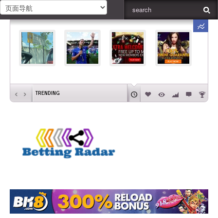
‹
›
TRENDING