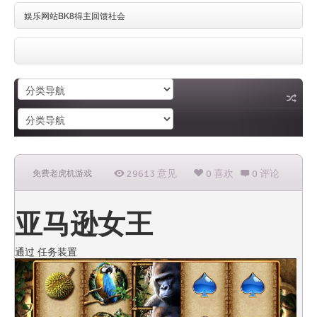
娱乐网站BK8得主回馈社会
特里火花隐形亿万富豪BK8有利可图的交易传闻
7插槽V2真人娱乐城
29613 意见
0 喜欢
0 评论
免费老虎机游戏
亚马逊女王
通过
任务装置