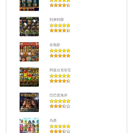
到来时隙
在电影
阿兹台克珍宝
巴巴里海岸
鸟类