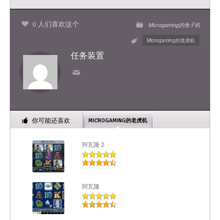
0 人们喜欢这个
Microgaming的角子机
Microgaming的老虎机
任务装置
你可能还喜欢
MICROGAMING的老虎机
阿瓦隆 2
阿瓦隆