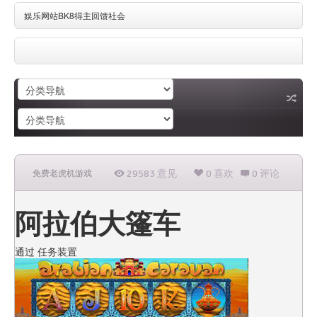
娱乐网站BK8得主回馈社会
特里火花隐形亿万富豪BK8有利可图的交易传闻
7插槽V2真人娱乐城
29583 意见
0 喜欢
0 评论
免费老虎机游戏
阿拉伯大篷车
通过
任务装置