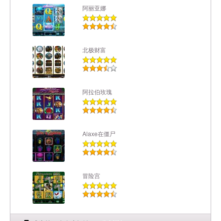
阿丽亚娜
北极财富
阿拉伯玫瑰
Alaxe在僵尸
冒险宫