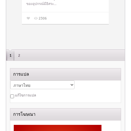
ของอุปกรณ์มีอิสระ...
2306
1
2
การแปล
แก้ไขการแปล
การโฆษณา