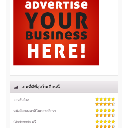
เกมที่ดีที่สุดในเดือนนี้
อาหรับโรส
หนังสือของคาสิโนคลาสสิกรา
Cindereela ฟรี