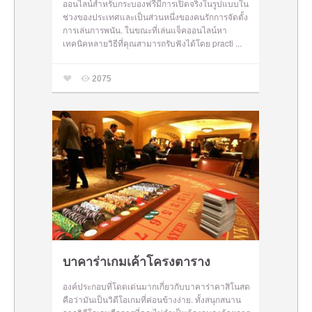
ออนไลน์สำหรับกระบองฟรีมีการเปิดจริงในรูปแบบใน
ช่วงของประเทศและเป็นส่วนหนึ่งของคนรักการจัดตั้ง
การเล่นการพนัน. ในขณะที่เล่นแจ็คออนไลน์หา
เทคนิคหลายวิธีที่คุณสามารถรับฟังได้โดย practi ...
2075
บาคาร่าเกมเค้าโครงตาราง
องค์ประกอบที่โดดเด่นมากเกี่ยวกับบาคาร่าคาสิโนสด
คือว่ามันเป็นวิดีโอเกมที่ค่อนข้างง่าย. ทั้งสนุกสนาน