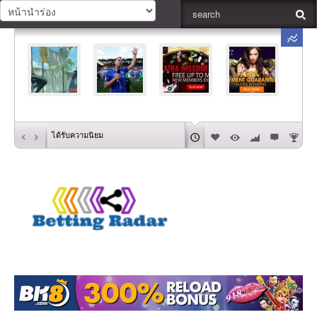
‹
›
ได้รับความนิยม