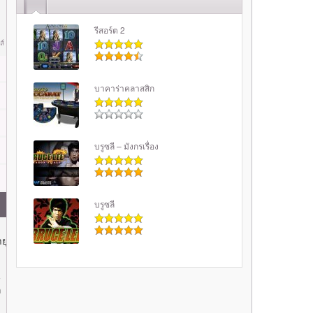
รีสอร์ต 2
ส์
บาคาร่าคลาสสิก
บรูซลี – มังกรเรื่อง
บรูซลี
ยุ
น
ก