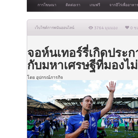
การโฆษณา
ติดต่อเรา
เกมฟรี
จากฮีโร่เพื่ออาหาร
3764 มุมมอง
0 ช
เว็บไซต์การพนันออนไลน์
จอห์นเทอร์รี่เกิดประ
กับมหาเศรษฐีที่มองไม
โดย
อุปกรณ์ภารกิจ