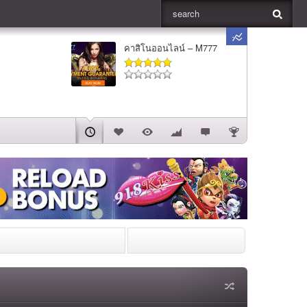
ด
คาสิโนออนไลน์ – M777
เศรษฐีที่มองไม่เห็น’BK8