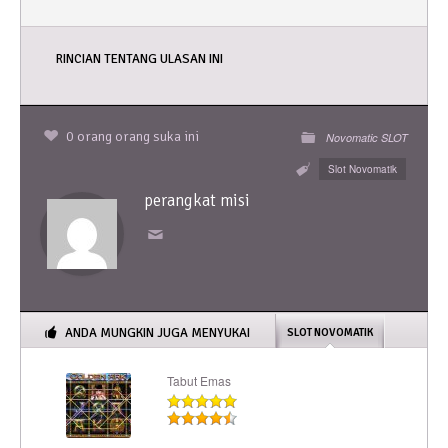
RINCIAN TENTANG ULASAN INI
0 orang orang suka ini
Novomatic SLOT
Slot Novomatik
perangkat misi
ANDA MUNGKIN JUGA MENYUKAI
SLOT NOVOMATIK
Tabut Emas