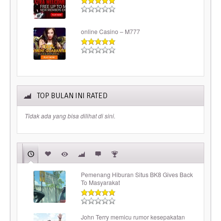
online Casino – M777
TOP BULAN INI RATED
Tidak ada yang bisa dilihat di sini.
Pemenang Hiburan Situs BK8 Gives Back
To Masyarakat
John Terry memicu rumor kesepakatan