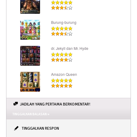
Burung-burung
dr. Jekyll dan Mr. Hyde
Amazon Queen
JADILAH YANG PERTAMA BERKOMENTAR!
TINGGALKAN BALASAN »
TINGGALKAN RESPON