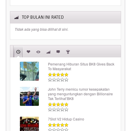
TOP BULAN INI RATED
Tidak ada yang bisa dilihat di sini.
Pemenang Hiburan Situs BK8 Gives Back
To Masyarakat
John Terry memicu rumor kesepakatan
yang menguntungkan dengan Billionaire
Tak Terlihat’BK8
7Slot V2 Hidup Casino