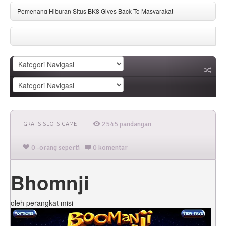
Pemenang Hiburan Situs BK8 Gives Back To Masyarakat
John Terry memicu rumor kesepakatan yang menguntungkan dengan
Billionaire Tak Terlihat’BK8
7Slot V2 Hidup Casino
2545 pandangan
GRATIS SLOTS GAME
0 -orang seperti
0 komentar
Bhomnji
oleh
perangkat misi